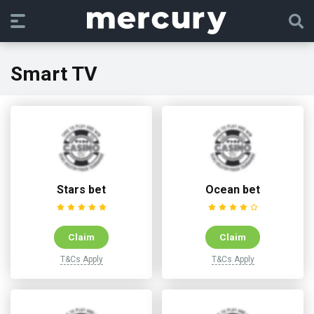
Smart TV
Stars bet
Ocean bet
Claim
Claim
T&Cs Apply
T&Cs Apply