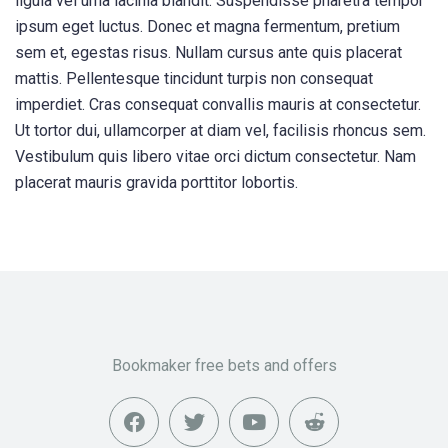
ligula vel urna lacinia blandit. Suspendisse pharetra tempor
ipsum eget luctus. Donec et magna fermentum, pretium
sem et, egestas risus. Nullam cursus ante quis placerat
mattis. Pellentesque tincidunt turpis non consequat
imperdiet. Cras consequat convallis mauris at consectetur.
Ut tortor dui, ullamcorper at diam vel, facilisis rhoncus sem.
Vestibulum quis libero vitae orci dictum consectetur. Nam
placerat mauris gravida porttitor lobortis.
Bookmaker free bets and offers